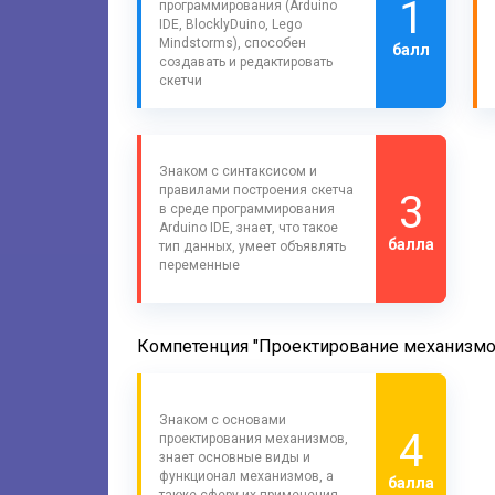
1
программирования (Arduino
IDE, BlocklyDuino, Lego
Mindstorms), способен
балл
создавать и редактировать
скетчи
Знаком с синтаксисом и
правилами построения скетча
3
в среде программирования
Arduino IDE, знает, что такое
балла
тип данных, умеет объявлять
переменные
Компетенция "Проектирование механизмо
Знаком с основами
4
проектирования механизмов,
знает основные виды и
функционал механизмов, а
балла
также сферу их применения