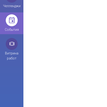
Челленджи
События
Витрина
работ